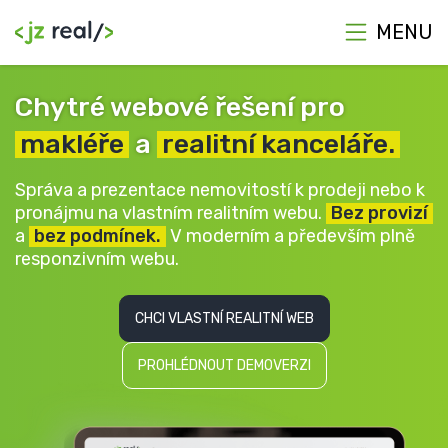
MENU
Chytré webové řešení pro
makléře
a
realitní kanceláře.
Správa a prezentace nemovitostí k prodeji nebo k
pronájmu na vlastním realitním webu.
Bez provizí
a
bez podmínek.
V moderním a především plně
responzivním webu.
CHCI VLASTNÍ REALITNÍ WEB
PROHLÉDNOUT DEMOVERZI