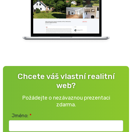
Chcete váš vlastní realitní
web?
Požádejte o nezávaznou prezentaci
zdarma.
Jméno:
*