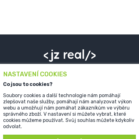
Tento projekt vznikl s ohledem na potřeby menších realitních
NASTAVENÍ COOKIES
kanceláří a samostatných realitních makléřů, kteří potřebují
prezentovat prodávané nemovitosti na vlastním webu bez
Co jsou to cookies?
jakýchkoliv podmínek či poplatků realitním portálům. Vlastní
inzertní web bez starostí - to je <jz real/> od společnosti Jirsa &
Soubory cookies a další technologie nám pomáhají
Záruba s.r.o.
zlepšovat naše služby, pomáhají nám analyzovat výkon
webu a umožňují nám pomáhat zákazníkům ve výběru
správného zboží. V nastavení si můžete vybrat, které
Kontakt
cookies můžeme používat. Svůj souhlas můžete kdykoliv
odvolat.
+420 608 926 139
Po - Pá 9:00 - 17:00