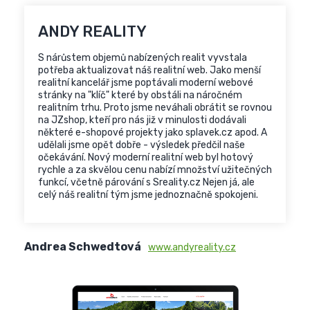
ANDY REALITY
S nárůstem objemů nabízených realit vyvstala
potřeba aktualizovat náš realitní web. Jako menší
realitní kancelář jsme poptávali moderní webové
stránky na "klíč" které by obstáli na náročném
realitním trhu. Proto jsme neváhali obrátit se rovnou
na
JZshop
, kteří pro nás již v minulosti dodávali
některé e-shopové projekty jako splavek.cz apod. A
udělali jsme opět dobře - výsledek předčil naše
očekávání. Nový moderní realitní web byl hotový
rychle a za skvělou cenu nabízí množství užitečných
funkcí, včetně párování s Sreality.cz Nejen já, ale
celý náš realitní tým jsme jednoznačně spokojeni.
Andrea Schwedtová
www.andyreality.cz